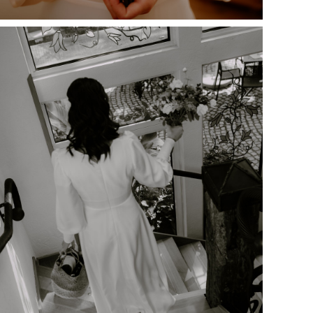
ądania stron
y ruchu na