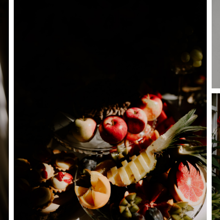
Dostosuj
Zezwó